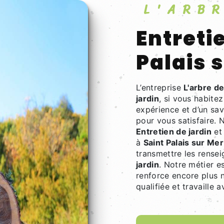
L'AR
Entretien de jardin à Saint
Palais 
L’entreprise
L'arbre de
jardin
, si vous habite
expérience et d’un sav
pour vous satisfaire.
Entretien de jardin
et 
à
Saint Palais sur Mer
transmettre les rense
jardin
. Notre métier e
renforce encore plus n
qualifiée et travaille 