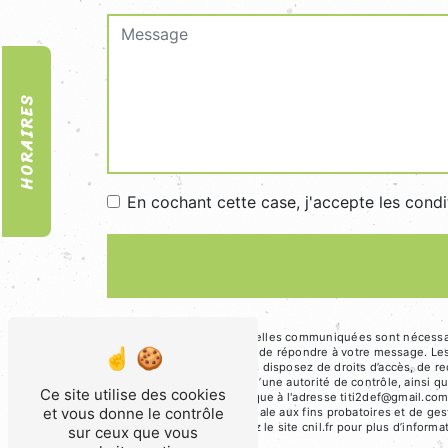
HORAIRES
En cochant cette case, j'accepte les condi
** Les données personnelles communiquées sont nécessaires
traitants dans le seul but de répondre à votre message. L
titi2def@gmail.com. Vous disposez de droits d’accès, de rect
une réclamation auprès d’une autorité de contrôle, ainsi q
Ce site utilise des cookies
ou par courrier électronique à l'adresse titi2def@gmail.co
et vous donne le contrôle
durée de prescription légale aux fins probatoires et de ges
Bloctel.gouv.fr
. Consultez le site cnil.fr pour plus d’informa
sur ceux que vous