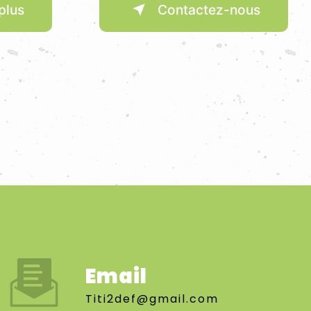
plus
Contactez-nous
Email
titi2def@gmail.com